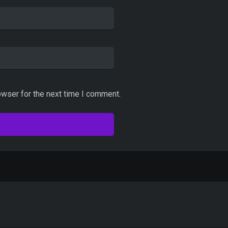
owser for the next time I comment.