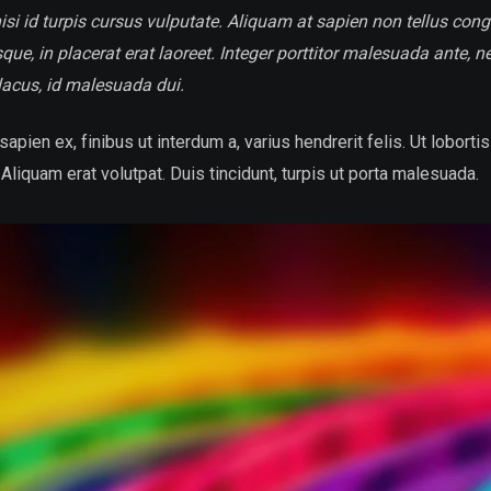
nisi id turpis cursus vulputate. Aliquam at sapien non tellus con
sque, in placerat erat laoreet. Integer porttitor malesuada ante, 
lacus, id malesuada dui.
apien ex, finibus ut interdum a, varius hendrerit felis. Ut loborti
. Aliquam erat volutpat. Duis tincidunt, turpis ut porta malesuada.