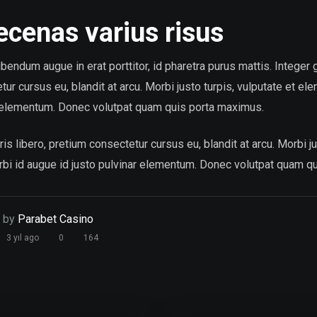
cenas varius risus
bendum augue in erat porttitor, id pharetra purus mattis. Integer 
tur cursus eu, blandit at arcu. Morbi justo turpis, vulputate et e
 elementum. Donec volutpat quam quis porta maximus.
is libero, pretium consectetur cursus eu, blandit at arcu. Morbi j
rbi id augue id justo pulvinar elementum. Donec volutpat quam q
by
Parabet Casino
3 yıl ago
0
164