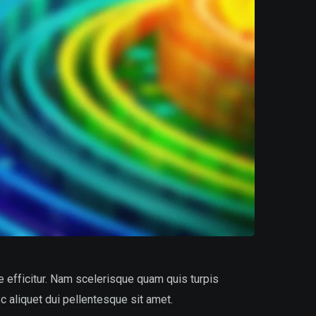
ue efficitur. Nam scelerisque quam quis turpis
ec aliquet dui pellentesque sit amet.