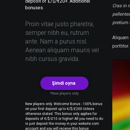
deposit of £/$/€20+. Additional
Cras in 
bonuses.
pellente
pretium 
Proin vitae justo pharetra,
semper nibh eu, rutrum
Aliquam s
ante. Nam a purus nisl.
porttitor
Aenean aliquam mauris vel
nibh cursus gravida.
Şimdi oyna
*New players only
New players only. Welcome Bonus - 100% bonus
on your first deposit up to €/$/£200 Unless
otherwise stated. This bonus only applies for
deposits of €/$/£10 or higher! All you need to do
is just deposit the money in your website.com
account and you will receive this bonus