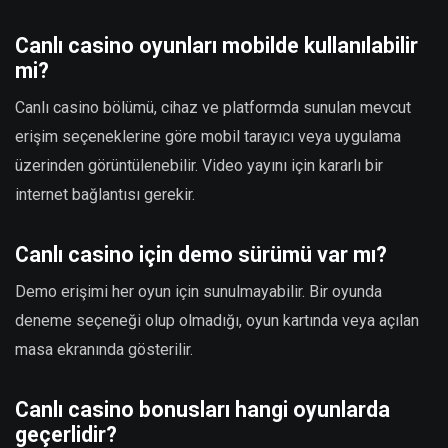
Canlı casino oyunları mobilde kullanılabilir
mi?
Canlı casino bölümü, cihaz ve platformda sunulan mevcut
erişim seçeneklerine göre mobil tarayıcı veya uygulama
üzerinden görüntülenebilir. Video yayını için kararlı bir
internet bağlantısı gerekir.
Canlı casino için demo sürümü var mı?
Demo erişimi her oyun için sunulmayabilir. Bir oyunda
deneme seçeneği olup olmadığı, oyun kartında veya açılan
masa ekranında gösterilir.
Canlı casino bonusları hangi oyunlarda
geçerlidir?