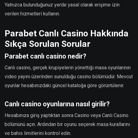
Yalnızca bulunduğunuz yerde yasal olarak erişime izin
verilen hizmetleri kullanın.
Parabet Canlı Casino Hakkında
Sıkça Sorulan Sorular
Parabet canlı casino nedir?
Canlı casino, gerçek krupiyelerin yönettiği masa oyunlarının
video yayını üzerinden sunulduğu casino bölümüdür. Mevcut
oyunlar hesabınızdaki güncel kataloğa göre görüntülenir.
Canlı casino oyunlarına nasıl girilir?
Hesabınıza giriş yaptıktan sonra Casino veya Canlı Casino
bölümünü açın. Ardından bir oyunu seçerek masa kurallarını
ve bahis limitlerini kontrol edin.