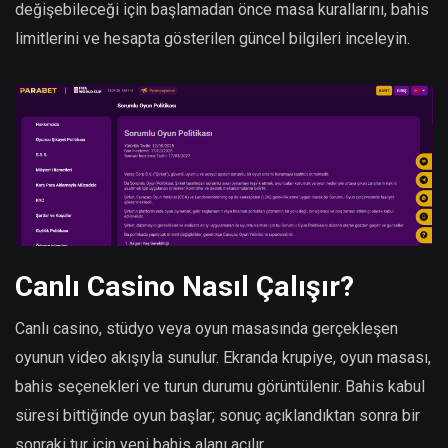
değişebileceği için başlamadan önce masa kurallarını, bahis
limitlerini ve hesapta gösterilen güncel bilgileri inceleyin.
Canlı Casino Nasıl Çalışır?
Canlı casino, stüdyo veya oyun masasında gerçekleşen
oyunun video akışıyla sunulur. Ekranda krupiye, oyun masası,
bahis seçenekleri ve turun durumu görüntülenir. Bahis kabul
süresi bittiğinde oyun başlar; sonuç açıklandıktan sonra bir
sonraki tur için yeni bahis alanı açılır.