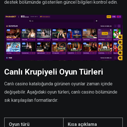
destek bölümünde gösterilen güncel bilgileri kontrol edin.
Canlı Krupiyeli Oyun Türleri
Canlı casino kataloğunda görünen oyunlar zaman içinde
değişebilir. Aşağıdaki oyun türleri, canlı casino bölümünde
sık karşılaşılan formatlardır:
Oyun türü
Kısa açıklama