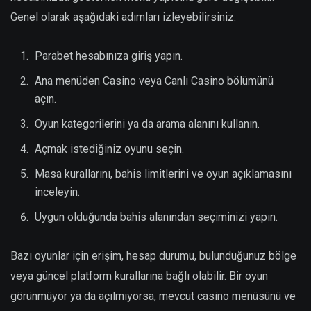
Genel olarak aşağıdaki adımları izleyebilirsiniz:
Parabet hesabınıza giriş yapın.
Ana menüden Casino veya Canlı Casino bölümünü
açın.
Oyun kategorilerini ya da arama alanını kullanın.
Açmak istediğiniz oyunu seçin.
Masa kurallarını, bahis limitlerini ve oyun açıklamasını
inceleyin.
Uygun olduğunda bahis alanından seçiminizi yapın.
Bazı oyunlar için erişim, hesap durumu, bulunduğunuz bölge
veya güncel platform kurallarına bağlı olabilir. Bir oyun
görünmüyor ya da açılmıyorsa, mevcut casino menüsünü ve