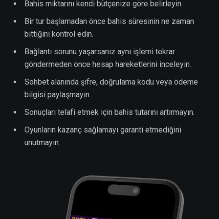
Bahis miktarını kendi bütçenize göre belirleyin.
Bir tur başlamadan önce bahis süresinin ne zaman
bittiğini kontrol edin.
Bağlantı sorunu yaşarsanız aynı işlemi tekrar
göndermeden önce hesap hareketlerini inceleyin.
Sohbet alanında şifre, doğrulama kodu veya ödeme
bilgisi paylaşmayın.
Sonuçları telafi etmek için bahis tutarını artırmayın.
Oyunların kazanç sağlamayı garanti etmediğini
unutmayın.