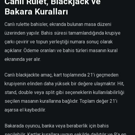
Canlı Rulet, Blackjack ve
Bakara Kuralları
Canlı rulette bahisler, ekranda bulunan masa düzeni
üzerinden yapılır. Bahis süresi tamamlandığında krupiye
çarkı çevirir ve topun yerleştiği numara sonuç olarak
açıklanır. Ödeme oranları ve bahis türleri masanın kural
ekranında yer alır.
Canlı blackjackte amaç, kart toplamında 21’i geçmeden
krupiyenin elinden daha yüksek bir değere ulaşmaktır. Hit,
stand, double veya split gibi seçeneklerin kullanılabilirliği
seçilen masanın kurallarına bağlıdır. Toplam değer 21’i
aşarsa el kaybedilir.
Bakarada oyuncu, banka veya beraberlik için bahis
seçilebilir. Kartlar kurallara uygun şekilde dağıtılır ve 9’a en