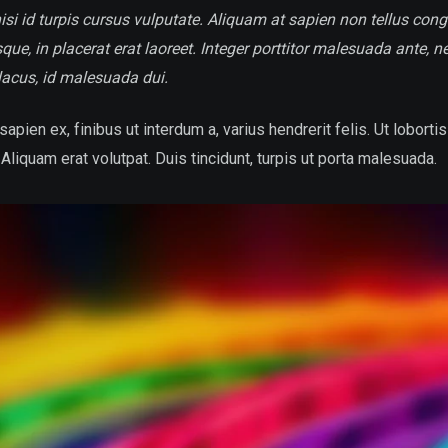
nisi id turpis cursus vulputate. Aliquam at sapien non tellus con
sque, in placerat erat laoreet. Integer porttitor malesuada ante, 
lacus, id malesuada dui.
apien ex, finibus ut interdum a, varius hendrerit felis. Ut loborti
. Aliquam erat volutpat. Duis tincidunt, turpis ut porta malesuada.