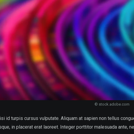
© stock.adobe.com
nisi id turpis cursus vulputate. Aliquam at sapien non tellus cong
que, in placerat erat laoreet. Integer porttitor malesuada ante, n