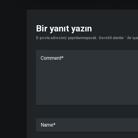
Bir yanıt yazın
E-posta adresiniz yayınlanmayacak.
Gerekli alanlar
*
ile iş