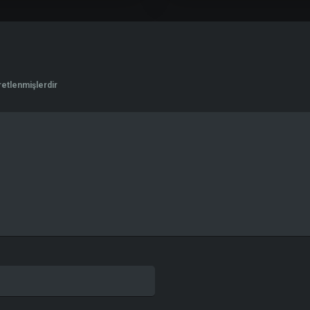
aretlenmişlerdir