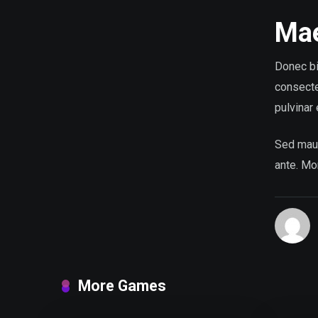
Mae
Donec bi
consecte
pulvinar
Sed maur
ante. Mo
More Games