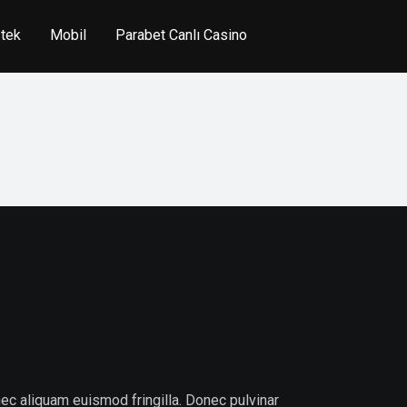
stek
Mobil
Parabet Canlı Casino
ec aliquam euismod fringilla. Donec pulvinar