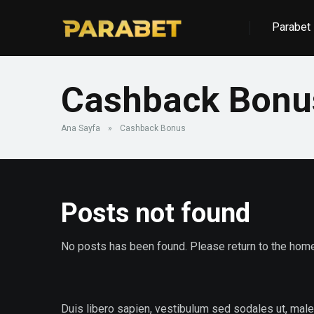
Parabet
Cashback Bonu
Ana Sayfa
»
Cashback Bonus
Posts not found
No posts has been found. Please return to the hom
Duis libero sapien, vestibulum sed sodales ut, male