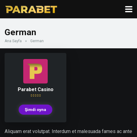
German
Ana Sayfa
»
German
Parabet Casino
Şimdi oyna
Aliquam erat volutpat. Interdum et malesuada fames ac ante